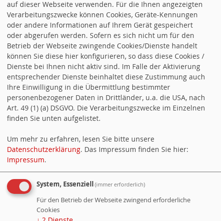
auf dieser Webseite verwenden. Für die Ihnen angezeigten
Verarbeitungszwecke können Cookies, Geräte-Kennungen
Danke an Regina Pfarr von der Druckerei Lippert, die
oder andere Informationen auf Ihrem Gerät gespeichert
immer gute grafische Ideen hatte und unserem
oder abgerufen werden. Sofern es sich nicht um für den
Internet-Administrator Andreas Granna. Vielen Dank
Betrieb der Webseite zwingende Cookies/Dienste handelt
auch allen, die uns mit Ideen oder gleich den fertigen
können Sie diese hier konfigurieren, so dass diese Cookies /
Artikeln versorgten, wie den Vereinen, unserer
Dienste bei Ihnen nicht aktiv sind. Im Falle der Aktivierung
Märchentante Ingrid Zweiniger, der Kirchengemeinde
entsprechender Dienste beinhaltet diese Zustimmung auch
Ihre Einwilligung in die Übermittlung bestimmter
und Pfarrerin Anke Schwedusch-Bishara, dem
personenbezogener Daten in Drittländer, u.a. die USA, nach
Heimatverein, der
Bezirksverordneten Sabine Bock
Art. 49 (1) (a) DSGVO. Die Verarbeitungszwecke im Einzelnen
(SPD)
, dem Umweltkreis und allen anderen, die im
finden Sie unten aufgelistet.
Laufe der 30 Jahre dazu beigetragen haben, dass der
Müggelheimer Bote so gerne gelesen wird. Ich hoffe,
Um mehr zu erfahren, lesen Sie bitte unsere
wir haben niemanden vergessen in dieser Aufzählung.
Datenschutzerklärung
. Das Impressum finden Sie hier:
Impressum
.
http://www.mueggelheimer-bote.de/24/12/juchhu-es-
geht-weiter.html
System, Essenziell
(immer erforderlich)
Für den Betrieb der Webseite zwingend erforderliche
teilen
Cookies
↓
2
Dienste